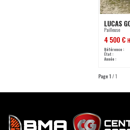
LUCAS G
Pailleuse
4 500
€
Référence
État
Année
Page
1
/ 1