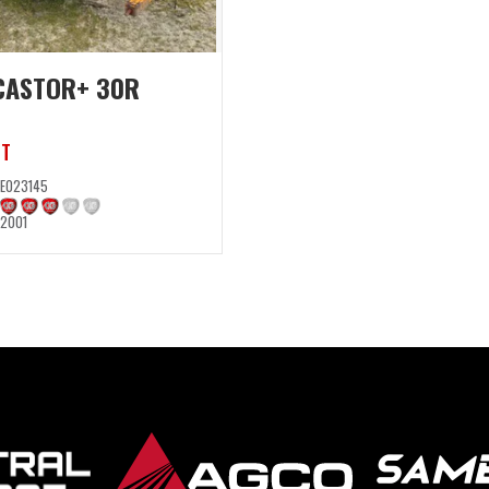
CASTOR+ 30R
HT
E023145
2001