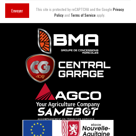
This site is protected by reCAPTCHA and the Google
Privacy
Envoyer
Policy
and
Terms of Service
apply.