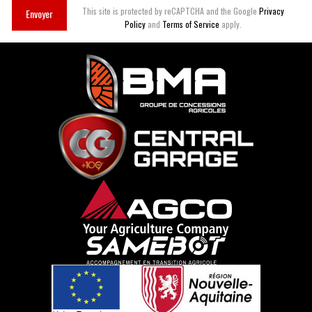
This site is protected by reCAPTCHA and the Google
Privacy
Envoyer
Policy
and
Terms of Service
apply.