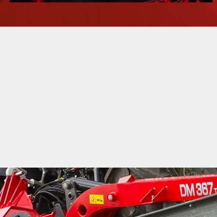
Du matériels agricoles performants
Massey Ferguson
7716S Dyna-6 NEW
105 000
€
HT
Du matériels agricoles performants
Claas
ARION 550
78 000
€
HT