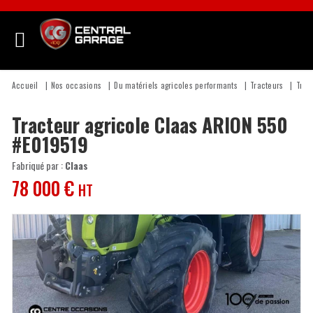
Accueil
Nos occasions
Du matériels agricoles performants
Tracteurs
Trac
Tracteur agricole
Claas
ARION 550
#E019519
Fabriqué par :
Claas
78 000
€
HT