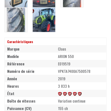
Caractéristiques
Marque
Claas
Modèle
ARION 550
Référence
E019519
Numéro de série
VPKTA7400A7500578
Année
2019
Heures
3 833 h
État
Boîte de vitesses
Variation continue
Puissance (CV)
155 ch