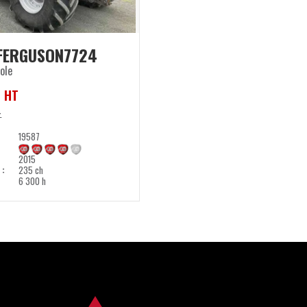
FERGUSON
7724
ole
€
HT
T
19587
2015
)
235 ch
6 300 h