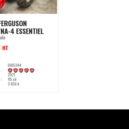
FERGUSON
YNA-4 ESSENTIEL
ole
€
HT
T
E005344
2021
)
115 ch
3 656 h