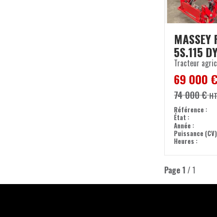
MASSEY 
5S.115 D
Tracteur agric
69 000
74 000
€
H
Référence
État
Année
Puissance (CV
Heures
Page
1
/ 1