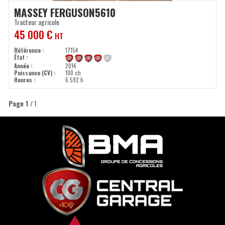
MASSEY FERGUSON
5610
Tracteur agricole
45 000
€
HT
Référence
17154
État
Année
2014
Puissance (CV)
100 ch
Heures
6 592 h
Page
1
/ 1