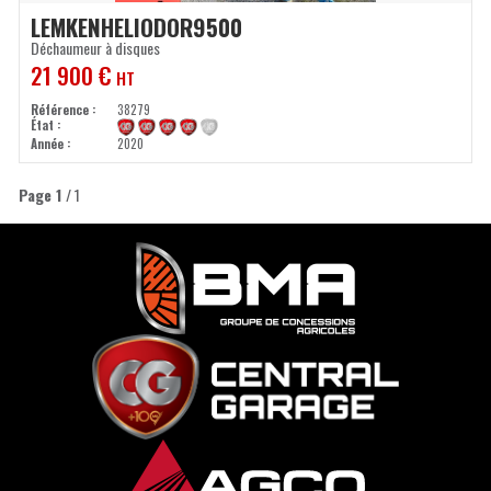
LEMKEN
HELIODOR9500
Déchaumeur à disques
21 900
€
HT
Référence
38279
État
Année
2020
Page
1
/ 1