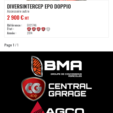
DIVERS
INTERCEP EPO DOPPIO
Accessoire autre
2 900
€
HT
Référence
E021746
État
Année
2014
Page
1
/ 1