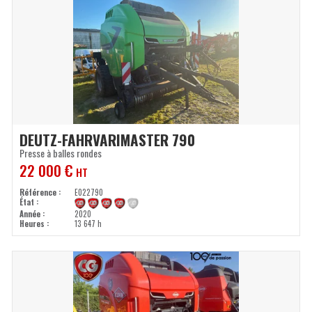
DEUTZ-FAHR
VARIMASTER 790
Presse à balles rondes
22 000
€
HT
Référence
E022790
État
Année
2020
Heures
13 647 h