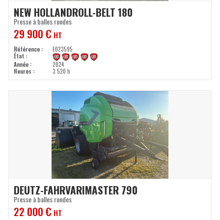
NEW HOLLAND
ROLL-BELT 180
Presse à balles rondes
29 900
€
HT
Référence
E023595
État
Année
2024
Heures
3 520 h
DEUTZ-FAHR
VARIMASTER 790
Presse à balles rondes
22 000
€
HT