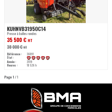
KUHN
VB3195OC14
Presse à balles rondes
35 500
€
HT
38 000
€
HT
Référence
36091
État
Année
2019
Heures
18 526 h
Page
1
/ 1