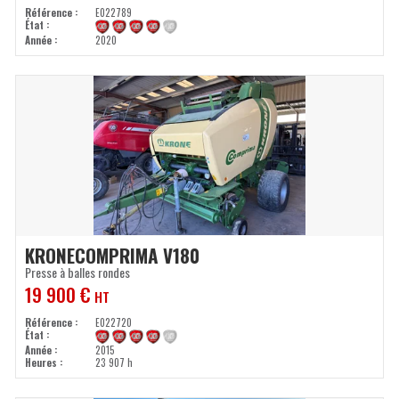
Référence
E022789
État
Année
2020
KRONE
COMPRIMA V180
Presse à balles rondes
19 900
€
HT
Référence
E022720
État
Année
2015
Heures
23 907 h