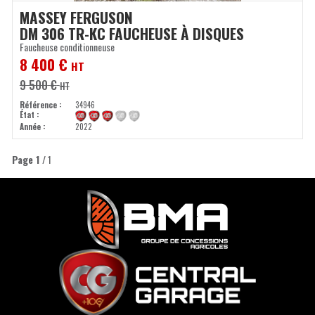
MASSEY FERGUSON
DM 306 TR-KC FAUCHEUSE À DISQUES
Faucheuse conditionneuse
8 400
€
HT
9 500
€
HT
Référence
34946
État
Année
2022
Page
1
/ 1