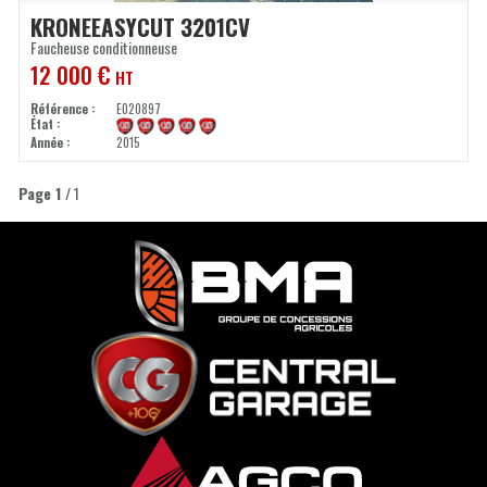
KRONE
EASYCUT 3201CV
Faucheuse conditionneuse
12 000
€
HT
Référence
E020897
État
Année
2015
Page
1
/ 1