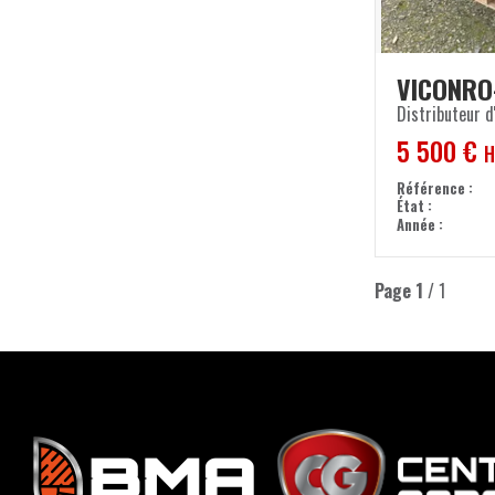
VICON
RO
Distributeur d
5 500
€
H
Référence
État
Année
Page
1
/ 1