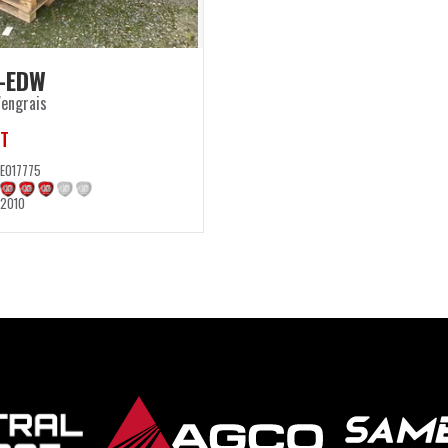
-EDW
'engrais
T
E017775
2010