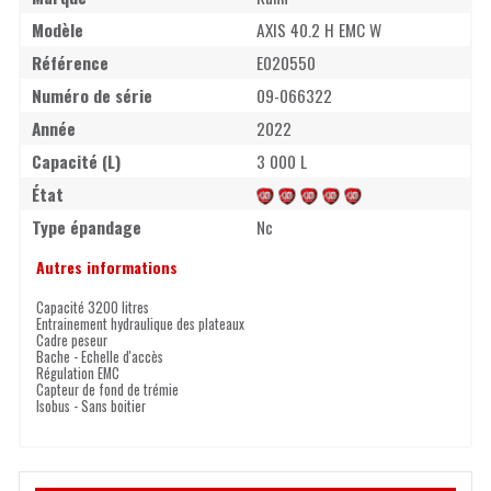
Modèle
AXIS 40.2 H EMC W
Référence
E020550
Numéro de série
09-066322
Année
2022
Capacité (L)
3 000 L
État
Type épandage
Nc
Autres informations
Capacité 3200 litres
Entrainement hydraulique des plateaux
Cadre peseur
Bache - Echelle d'accès
Régulation EMC
Capteur de fond de trémie
Isobus - Sans boitier