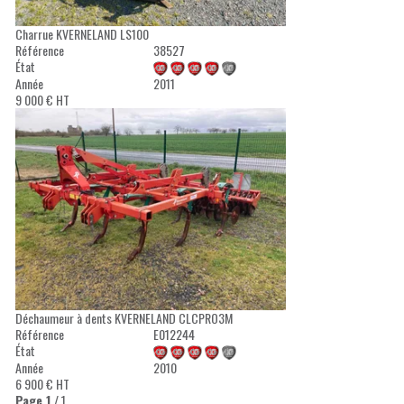
Charrue
KVERNELAND
LS100
Référence
38527
État
Année
2011
9 000
€
HT
Déchaumeur à dents
KVERNELAND
CLCPRO3M
Référence
E012244
État
Année
2010
6 900
€
HT
Page
1
/ 1