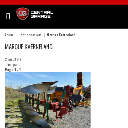
Accueil
Nos occasions
Marque Kverneland
MARQUE KVERNELAND
2
résultats
Trier par :
Page
1
/ 1