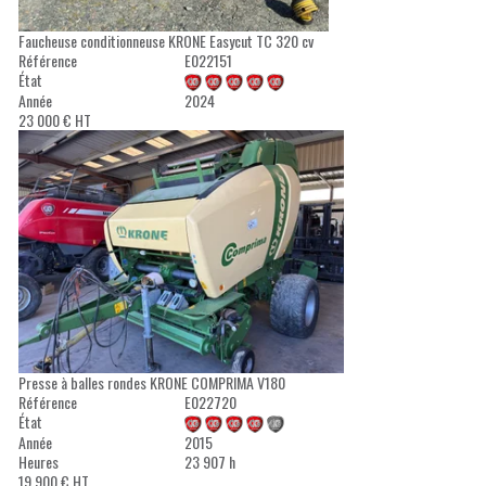
Faucheuse conditionneuse
KRONE
Easycut TC 320 cv
Référence
E022151
État
Année
2024
23 000
€
HT
Presse à balles rondes
KRONE
COMPRIMA V180
Référence
E022720
État
Année
2015
Heures
23 907 h
19 900
€
HT