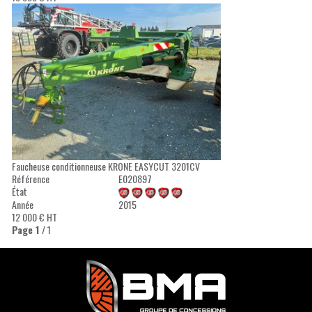
Faucheuse conditionneuse
KRONE
EASYCUT 3201CV
Référence
E020897
État
Année
2015
12 000
€
HT
Page
1
/ 1