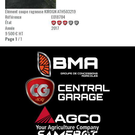
Élément coupe rogneuse
KIROGN
ATH503219
Référence
E018784
État
Année
2017
9 500
€
HT
Page
1
/ 1