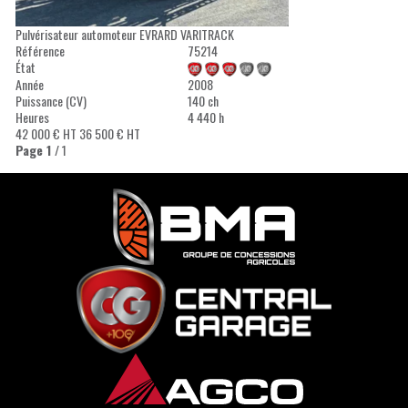
Pulvérisateur automoteur
EVRARD
VARITRACK
Référence
75214
État
Année
2008
Puissance (CV)
140 ch
Heures
4 440 h
42 000
€
HT
36 500
€
HT
Page
1
/ 1