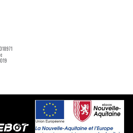
018971
Nc
019