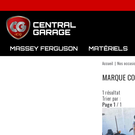
MASSEY FERGUSON
MATÉRIELS
Fenaison / Récolte
Matériels de Semis
Matériel d'élevage
Accueil
Nos occasi
MARQUE CO
1
résultat
Trier par :
Page
1
/ 1