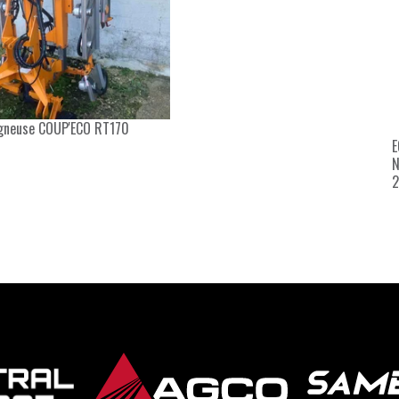
gneuse
COUP'ECO
RT170
E
2