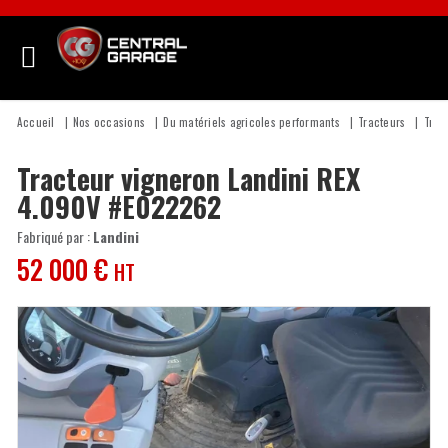
Accueil
Nos occasions
Du matériels agricoles performants
Tracteurs
Trac
Tracteur vigneron
Landini
REX
4.090V
#E022262
Fabriqué par :
Landini
52 000
€
HT