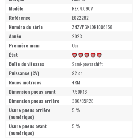
Modèle
REX 4.090V
Référence
E022262
Numéro de série
ZNZVPGKL0N1006158
Année
2023
Première main
Oui
État
Boîte de vitesses
Semi-powershift
Puissance (CV)
92 ch
Roues motrices
4RM
Dimension pneus avant
7,50R18
Dimension pneus arrière
380/85R28
Usure pneus arrière
5 %
(numérique)
Usure pneus avant
5 %
(numérique)