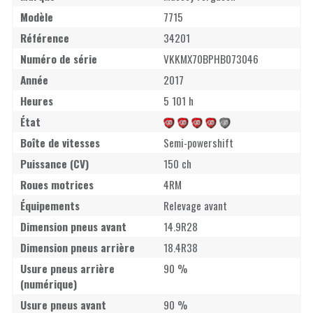
Modèle
7715
Référence
34201
Numéro de série
VKKMX70BPHB073046
Année
2017
Heures
5 101 h
État
Boîte de vitesses
Semi-powershift
Puissance (CV)
150 ch
Roues motrices
4RM
Équipements
Relevage avant
Dimension pneus avant
14.9R28
Dimension pneus arrière
18.4R38
Usure pneus arrière
90 %
(numérique)
Usure pneus avant
90 %