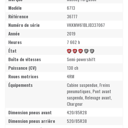
Modèle
6713
Référence
36777
Numéro de série
VKKMW61BLJB337067
Année
2019
Heures
7 662 h
État
Boîte de vitesses
Semi-powershift
Puissance (CV)
130 ch
Roues motrices
4RM
Équipements
Cabine suspendue, Freins
pneumatiques, Pont avant
suspendu, Relevage avant,
Chargeur
Dimension pneus avant
420/85R28
Dimension pneus arrière
520/85R38