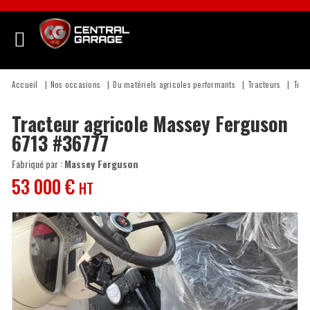
Accueil
Nos occasions
Du matériels agricoles performants
Tracteurs
Trac
Tracteur agricole
Massey Ferguson
6713
#36777
Fabriqué par :
Massey Ferguson
53 000
€
HT