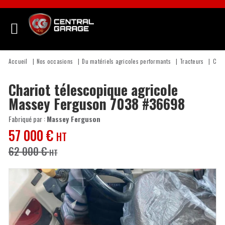
Accueil
Nos occasions
Du matériels agricoles performants
Tracteurs
Char
Chariot télescopique agricole
Massey Ferguson
7038
#36698
Fabriqué par :
Massey Ferguson
57 000
€
HT
62 000
€
HT