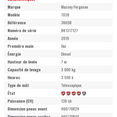
Marque
Massey Ferguson
Modèle
7038
Référence
36698
Numéro de série
B41317127
Année
2019
Première main
Oui
Énergie
Diesel
Hauteur de levée
7 m
Capacité de levage
3 800 kg
Heures
3 590 h
Type de mât
Télescopique
État
Puissance (CV)
130 ch
Dimension pneus avant
460/70R24
Dimension pneus arrière
460/70R24