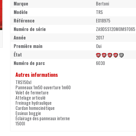
Marque
Bertoni
Modèle
TRS
Référence
E018975
Numéro de série
ZA9DSS120M0M97065
Année
2017
Première main
Oui
État
Numéro de parc
6030
Autres informations
TRS150xl
Panneaux 1m50 ouverture 1m60
Volet de fermeture
Attelage articulé
Freinage hydraulique
Cardan homocinétique
Essieux boggie
Éclairage des panneaux interne
1500l