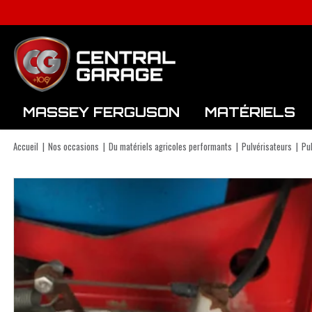
MASSEY FERGUSON
MATÉRIELS
Fenaison / Récolte
Matériels de Semis
Matériel d'élevage
Accueil
Nos occasions
Du matériels agricoles performants
Pulvérisateurs
Pu