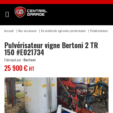
Accueil
Nos occasions
Du matériels agricoles performants
Pulvérisateurs
Pulvérisateur vigne
Bertoni
2 TR
150
#E021734
Fabriqué par :
Bertoni
25 900
€
HT