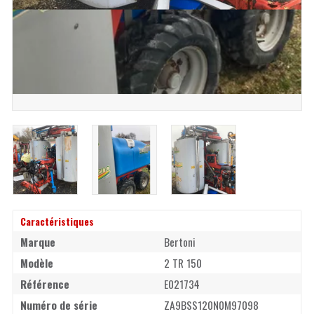
Caractéristiques
Marque
Bertoni
Modèle
2 TR 150
Référence
E021734
Numéro de série
ZA9BSS120N0M97098