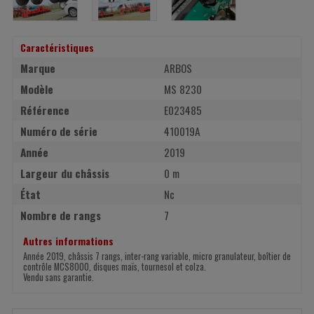
Caractéristiques
Marque
ARBOS
Modèle
MS 8230
Référence
E023485
Numéro de série
410019A
Année
2019
Largeur du châssis
0 m
État
Nc
Nombre de rangs
7
Autres informations
Année 2019, châssis 7 rangs, inter-rang variable, micro granulateur, boîtier de
contrôle MCS8000, disques maïs, tournesol et colza.
Vendu sans garantie.