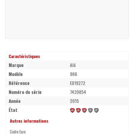
Caractéristiques
Marque
Alö
Modèle
966
Référence
E019272
Numéro de série
7439854
Année
2015
État
Autres informations
Cadre Euro