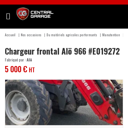
Accueil
Nos occasions
Du matériels agricoles performants
Manutention
C
Chargeur frontal
Alö
966
#E019272
Fabriqué par :
Alö
5 000
€
HT