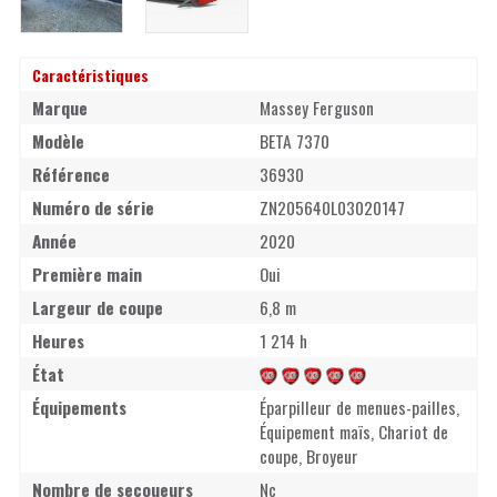
Caractéristiques
Marque
Massey Ferguson
Modèle
BETA 7370
Référence
36930
Numéro de série
ZN205640L03020147
Année
2020
Première main
Oui
Largeur de coupe
6,8 m
Heures
1 214 h
État
Équipements
Éparpilleur de menues-pailles,
Équipement maïs, Chariot de
coupe, Broyeur
Nombre de secoueurs
Nc