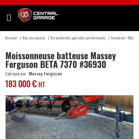
Accueil
Nos occasions
Du matériels agricoles performants
Fenaison / Récolt
Moissonneuse batteuse
Massey
Ferguson
BETA 7370
#36930
Fabriqué par :
Massey Ferguson
183 000
€
HT