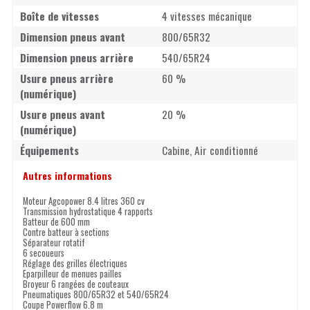
Boîte de vitesses
4 vitesses mécanique
Dimension pneus avant
800/65R32
Dimension pneus arrière
540/65R24
Usure pneus arrière
60 %
(numérique)
Usure pneus avant
20 %
(numérique)
Équipements
Cabine, Air conditionné
Autres informations
Moteur Agcopower 8.4 litres 360 cv
Transmission hydrostatique 4 rapports
Batteur de 600 mm
Contre batteur à sections
Séparateur rotatif
6 secoueurs
Réglage des grilles électriques
Eparpilleur de menues pailles
Broyeur 6 rangées de couteaux
Pneumatiques 800/65R32 et 540/65R24
Coupe Powerflow 6.8 m