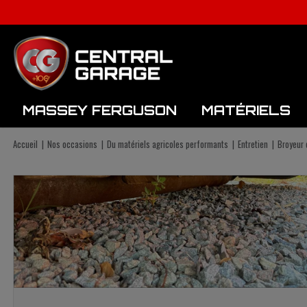
MASSEY FERGUSON
MATÉRIELS
Fenaison / Récolte
Matériels de Semis
Matériel d'élevage
Accueil
Nos occasions
Du matériels agricoles performants
Entretien
Broyeur 