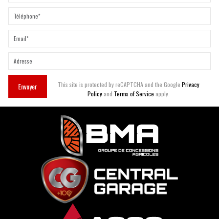
This site is protected by reCAPTCHA and the Google
Privacy
Envoyer
Policy
and
Terms of Service
apply.